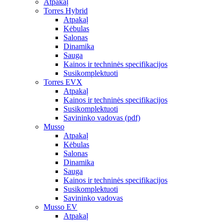
Atpakaļ
Torres Hybrid
Atpakaļ
Kėbulas
Salonas
Dinamika
Sauga
Kainos ir techninės specifikacijos
Susikomplektuoti
Torres EVX
Atpakaļ
Kainos ir techninės specifikacijos
Susikomplektuoti
Savininko vadovas (pdf)
Musso
Atpakaļ
Kėbulas
Salonas
Dinamika
Sauga
Kainos ir techninės specifikacijos
Susikomplektuoti
Savininko vadovas
Musso EV
Atpakaļ