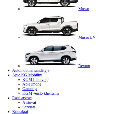
Musso
Musso EV
Rexton
Automobiliai sandėlyje
Apie KG Mobility
KGM Lietuvoje
Apie įmonę
Garantija
KGM verslo klientams
Rasti atstovą
Atstovai
Servisai
Kontaktai