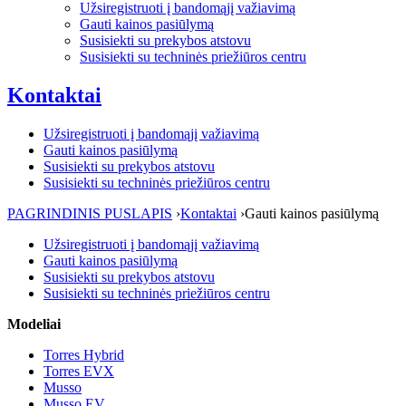
Užsiregistruoti į bandomąjį važiavimą
Gauti kainos pasiūlymą
Susisiekti su prekybos atstovu
Susisiekti su techninės priežiūros centru
Kontaktai
Užsiregistruoti į bandomąjį važiavimą
Gauti kainos pasiūlymą
Susisiekti su prekybos atstovu
Susisiekti su techninės priežiūros centru
PAGRINDINIS PUSLAPIS
›
Kontaktai
›
Gauti kainos pasiūlymą
Užsiregistruoti į bandomąjį važiavimą
Gauti kainos pasiūlymą
Susisiekti su prekybos atstovu
Susisiekti su techninės priežiūros centru
Modeliai
Torres Hybrid
Torres EVX
Musso
Musso EV