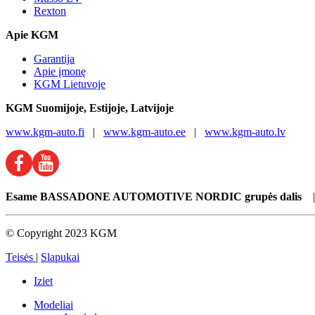
Rexton
Apie KGM
Garantija
Apie įmonę
KGM Lietuvoje
KGM
Suomijoje, Estijoje, Latvijoje
www.kgm-auto.fi
|
www.kgm-auto.ee
|
www.kgm-auto.lv
Esame BASSADONE AUTOMOTIVE NORDIC grupės dalis
© Copyright 2023 KGM
Teisės
|
Slapukai
Iziet
Mоdeliai