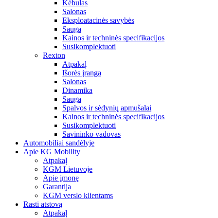
Kėbulas
Salonas
Eksploatacinės savybės
Sauga
Kainos ir techninės specifikacijos
Susikomplektuoti
Rexton
Atpakaļ
Išorės įranga
Salonas
Dinamika
Sauga
Spalvos ir sėdynių apmušalai
Kainos ir techninės specifikacijos
Susikomplektuoti
Savininko vadovas
Automobiliai sandėlyje
Apie KG Mobility
Atpakaļ
KGM Lietuvoje
Apie įmonę
Garantija
KGM verslo klientams
Rasti atstovą
Atpakaļ