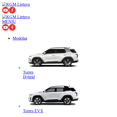
MENIU
Mоdeliai
Torres
Hybrid
Torres EVX