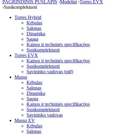
PAGRINDINIS PUSLAPIS
›
Mоdeliai
›
Torres EVX
›
Susikomplektuoti
Torres Hybrid
Kėbulas
Salonas
Dinamika
Sauga
Kainos ir techninės specifikacijos
Susikomplektuoti
Torres EVX
Kainos ir techninės specifikacijos
Susikomplektuoti
Savininko vadovas (pdf)
Musso
Kėbulas
Salonas
Dinamika
Sauga
Kainos ir techninės specifikacijos
Susikomplektuoti
Savininko vadovas
Musso EV
Kėbulas
Salonas