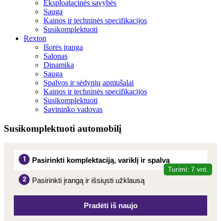
Eksploatacinės savybės
Sauga
Kainos ir techninės specifikacijos
Susikomplektuoti
Rexton
Išorės įranga
Salonas
Dinamika
Sauga
Spalvos ir sėdynių apmušalai
Kainos ir techninės specifikacijos
Susikomplektuoti
Savininko vadovas
Susikomplektuoti automobilį