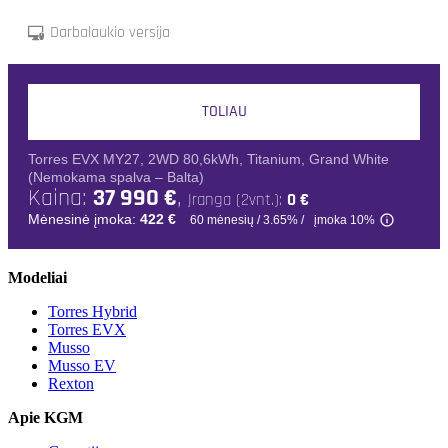
Modeliai
Torres Hybrid
Torres EVX
Musso
Musso EV
Rexton
Apie KGM