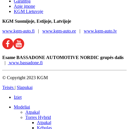
Garantija
Apie įmonę
KGM Lietuvoje
KGM
Suomijoje, Estijoje, Latvijoje
www.kgm-auto.fi
|
www.kgm-auto.ee
|
www.kgm-auto.lv
Esame BASSADONE AUTOMOTIVE NORDIC grupės dalis
|
www.bassadone.fi
© Copyright 2023 KGM
Teisės
|
Slapukai
Iziet
Mоdeliai
Atpakaļ
Torres Hybrid
Atpakaļ
Kėbulas