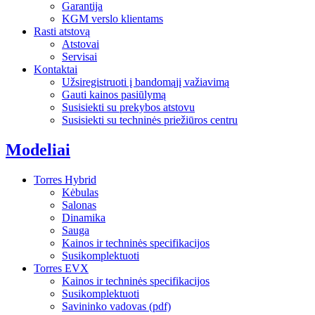
Garantija
KGM verslo klientams
Rasti atstovą
Atstovai
Servisai
Kontaktai
Užsiregistruoti į bandomąjį važiavimą
Gauti kainos pasiūlymą
Susisiekti su prekybos atstovu
Susisiekti su techninės priežiūros centru
Mоdeliai
Torres Hybrid
Kėbulas
Salonas
Dinamika
Sauga
Kainos ir techninės specifikacijos
Susikomplektuoti
Torres EVX
Kainos ir techninės specifikacijos
Susikomplektuoti
Savininko vadovas (pdf)