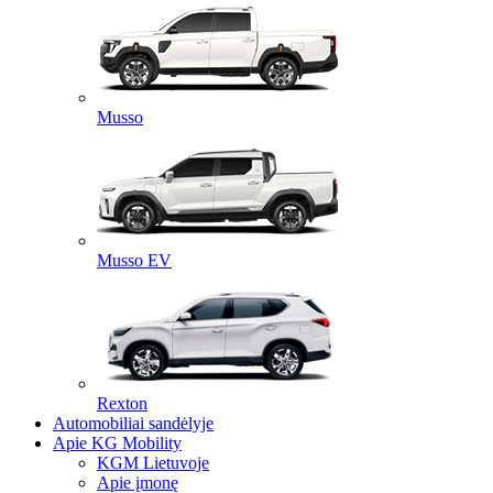
Musso
Musso EV
Rexton
Automobiliai sandėlyje
Apie KG Mobility
KGM Lietuvoje
Apie įmonę