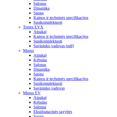
Salonas
Dinamika
Sauga
Kainos ir techninės specifikacijos
Susikomplektuoti
Torres EVX
Atpakaļ
Kainos ir techninės specifikacijos
Susikomplektuoti
Savininko vadovas (pdf)
Musso
Atpakaļ
Kėbulas
Salonas
Dinamika
Sauga
Kainos ir techninės specifikacijos
Susikomplektuoti
Savininko vadovas
Musso EV
Atpakaļ
Kėbulas
Salonas
Eksploatacinės savybės
Sauga