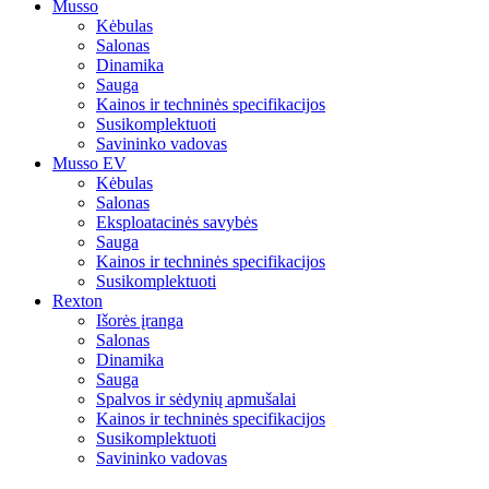
Musso
Kėbulas
Salonas
Dinamika
Sauga
Kainos ir techninės specifikacijos
Susikomplektuoti
Savininko vadovas
Musso EV
Kėbulas
Salonas
Eksploatacinės savybės
Sauga
Kainos ir techninės specifikacijos
Susikomplektuoti
Rexton
Išorės įranga
Salonas
Dinamika
Sauga
Spalvos ir sėdynių apmušalai
Kainos ir techninės specifikacijos
Susikomplektuoti
Savininko vadovas