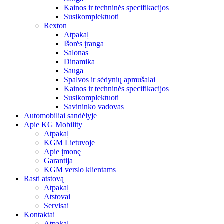
Kainos ir techninės specifikacijos
Susikomplektuoti
Rexton
Atpakaļ
Išorės įranga
Salonas
Dinamika
Sauga
Spalvos ir sėdynių apmušalai
Kainos ir techninės specifikacijos
Susikomplektuoti
Savininko vadovas
Automobiliai sandėlyje
Apie KG Mobility
Atpakaļ
KGM Lietuvoje
Apie įmonę
Garantija
KGM verslo klientams
Rasti atstovą
Atpakaļ
Atstovai
Servisai
Kontaktai
Atpakaļ